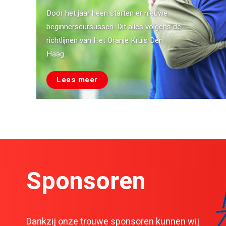
Door het jaar heen starten er nieuwe
beginnerscursussen. Dit alles volgens de
richtlijnen van Het Oranje Kruis Den
Haag.
Lees meer
Sponsoren
Dankzij onze trouwe sponsoren kunnen wij