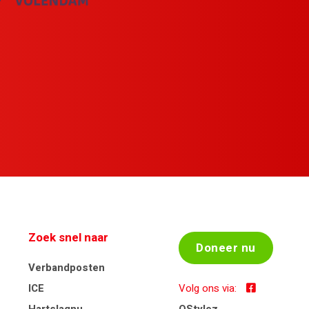
Zoek snel naar
Doneer nu
Verbandposten
ICE
Volg ons via: