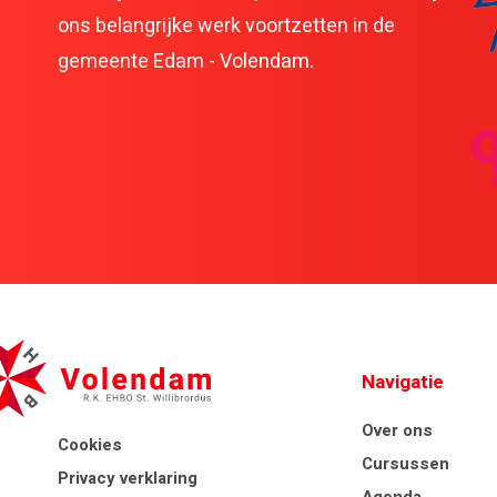
ons belangrijke werk voortzetten in de
gemeente Edam - Volendam.
Navigatie
Over ons
Cookies
Cursussen
Privacy verklaring