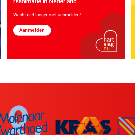
reanimatie in Nederland.
Wacht niet langer met aanmelden!
Aanmelden