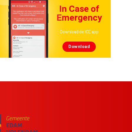
In Case of
Emergency
Download de ICE app
Download