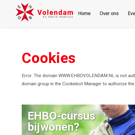
Skip
Home
Over ons
Ev
to
content
Cookies
Error: The domain WWW.EHBOVOLENDAM.NL is not authori
domain group in the Cookiebot Manager to authorize the
EHBO-cursus
bijwonen?