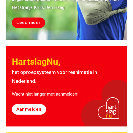
Het Oranje Kruis Den Haag.
Lees meer
HartslagNu,
het oproepsysteem voor reanimatie in
Nederland.
Wacht niet langer met aanmelden!
Aanmelden