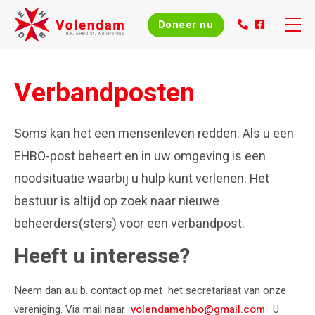
Doneer nu
Skip
to
Home
Verbandposten
content
Over ons
Soms kan het een mensenleven redden. Als u een
Evenementen
EHBO-post beheert en in uw omgeving is een
noodsituatie waarbij u hulp kunt verlenen. Het
Nieuws
bestuur is altijd op zoek naar nieuwe
beheerders(sters) voor een verbandpost.
Agenda
Heeft u interesse?
Cursussen
Neem dan a.u.b. contact op met het secretariaat van onze
vereniging. Via mail naar
volendamehbo@gmail.com
. U