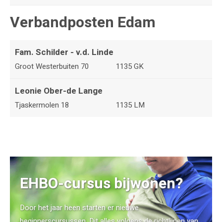
Verbandposten Edam
Fam. Schilder - v.d. Linde
Groot Westerbuiten 70
1135 GK
Leonie Ober-de Lange
Tjaskermolen 18
1135 LM
EHBO-cursus bijwonen?
Door het jaar heen starten er nieuwe
beginnerscursussen. Dit alles volgens de richtlijnen van