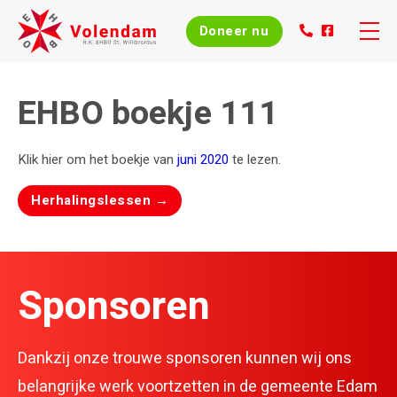
Doneer nu
Skip
to
Home
EHBO boekje 111
content
Over ons
Klik hier om het boekje van
juni 2020
te lezen.
Post
Evenementen
Herhalingslessen
→
navigation
Nieuws
Sponsoren
Agenda
Cursussen
Dankzij onze trouwe sponsoren kunnen wij ons
belangrijke werk voortzetten in de gemeente Edam