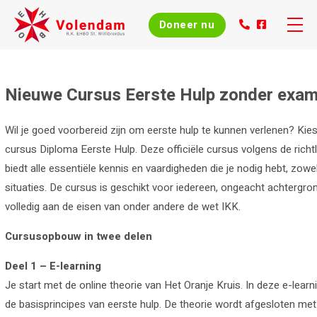
Doneer nu
Skip
to
Home
content
Nieuwe Cursus Eerste Hulp zonder exam
Over ons
Wil je goed voorbereid zijn om eerste hulp te kunnen verlenen? Kie
cursus Diploma Eerste Hulp. Deze officiële cursus volgens de richtl
Evenementen
biedt alle essentiële kennis en vaardigheden die je nodig hebt, zowel
situaties. De cursus is geschikt voor iedereen, ongeacht achtergron
Nieuws
volledig aan de eisen van onder andere de wet IKK.
Agenda
Cursusopbouw in twee delen
Deel 1 – E-learning
Cursussen
Je start met de online theorie van Het Oranje Kruis. In deze e-learni
de basisprincipes van eerste hulp. De theorie wordt afgesloten met