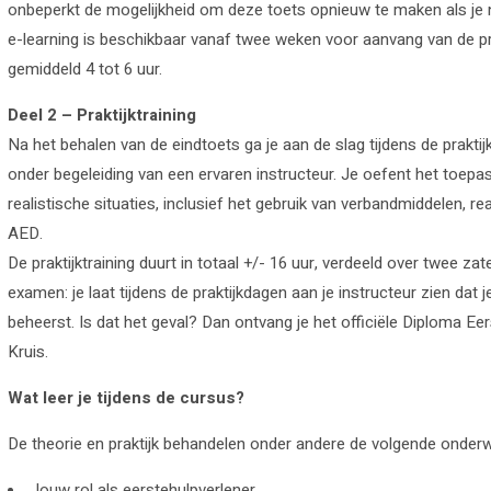
Sponsoren
onbeperkt de mogelijkheid om deze toets opnieuw te maken als je ni
e-learning is beschikbaar vanaf twee weken voor aanvang van de pra
Contact
gemiddeld 4 tot 6 uur.
Deel 2 – Praktijktraining
HartslagNU
Na het behalen van de eindtoets ga je aan de slag tijdens de prakti
onder begeleiding van een ervaren instructeur. Je oefent het toep
realistische situaties, inclusief het gebruik van verbandmiddelen, 
AED.
De praktijktraining duurt in totaal +/- 16 uur, verdeeld over twee za
examen: je laat tijdens de praktijkdagen aan je instructeur zien dat
beheerst. Is dat het geval? Dan ontvang je het officiële Diploma Ee
Kruis.
Wat leer je tijdens de cursus?
De theorie en praktijk behandelen onder andere de volgende onder
Jouw rol als eerstehulpverlener