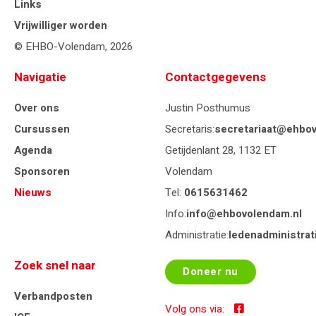
Links
Vrijwilliger worden
© EHBO-Volendam, 2026
Navigatie
Contactgegevens
Over ons
Justin Posthumus
Cursussen
Secretaris:
secretariaat@ehbov
Agenda
Getijdenlant 28, 1132 ET
Sponsoren
Volendam
Nieuws
Tel:
0615631462
Info:
info@ehbovolendam.nl
Administratie:
ledenadministra
Zoek snel naar
Doneer nu
Verbandposten
Volg ons via: