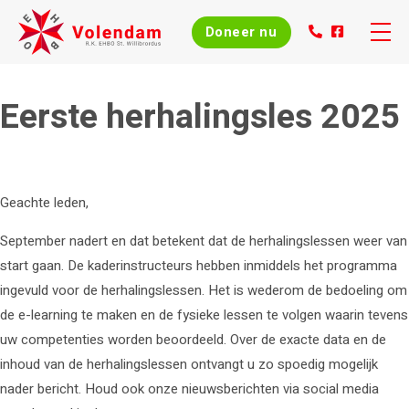
Doneer nu
Skip
to
Home
Eerste herhalingsles 2025
content
Over ons
Evenementen
Geachte leden,
September nadert en dat betekent dat de herhalingslessen weer van
Nieuws
start gaan. De kaderinstructeurs hebben inmiddels het programma
ingevuld voor de herhalingslessen. Het is wederom de bedoeling om
Agenda
de e-learning te maken en de fysieke lessen te volgen waarin tevens
uw competenties worden beoordeeld. Over de exacte data en de
Cursussen
inhoud van de herhalingslessen ontvangt u zo spoedig mogelijk
nader bericht. Houd ook onze nieuwsberichten via social media