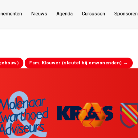
enementen
Nieuws
Agenda
Cursussen
Sponsoren
 gebouw)
Fam. Klouwer (sleutel bij omwonenden)
→