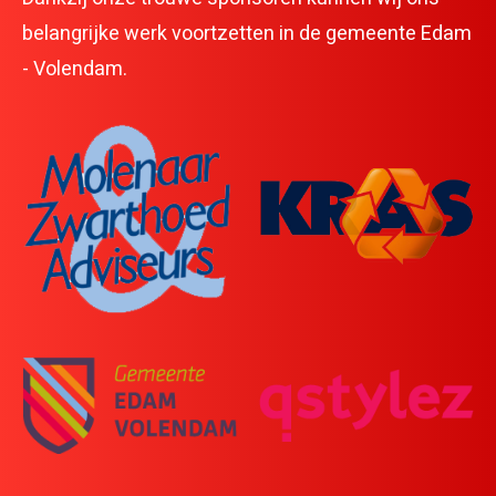
Sponsoren
belangrijke werk voortzetten in de gemeente Edam
Contact
- Volendam.
HartslagNU