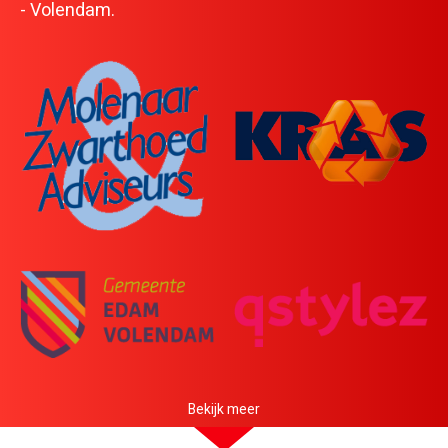
Sponsoren
- Volendam.
Contact
HartslagNU
Bekijk meer